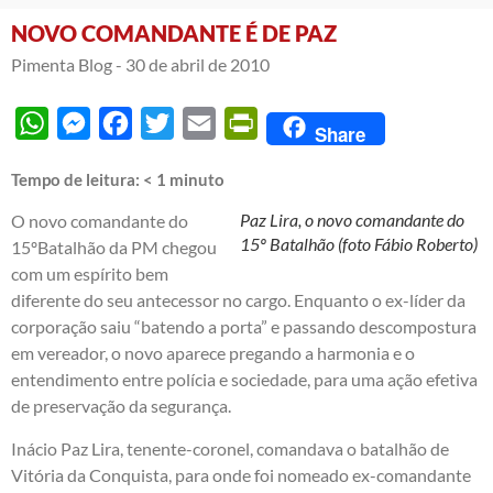
NOVO COMANDANTE É DE PAZ
Pimenta Blog -
30 de abril de 2010
WhatsApp
Messenger
Facebook
Twitter
Email
PrintFriendly
Share
Tempo de leitura:
< 1
minuto
Paz Lira, o novo comandante do
O novo comandante do
15º Batalhão (foto Fábio Roberto)
15ºBatalhão da PM chegou
com um espírito bem
diferente do seu antecessor no cargo. Enquanto o ex-líder da
corporação saiu “batendo a porta” e passando descompostura
em vereador, o novo aparece pregando a harmonia e o
entendimento entre polícia e sociedade, para uma ação efetiva
de preservação da segurança.
Inácio Paz Lira, tenente-coronel, comandava o batalhão de
Vitória da Conquista, para onde foi nomeado ex-comandante