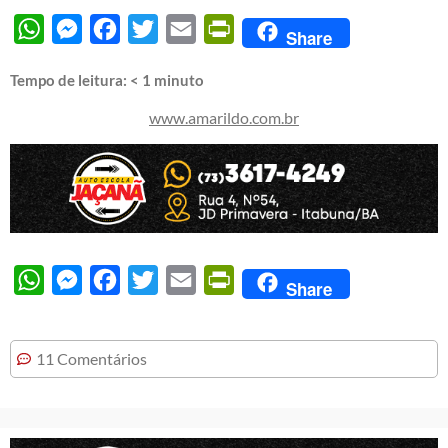
WhatsApp
Messenger
Facebook
Twitter
Email
PrintFriendly
Share
Tempo de leitura:
< 1
minuto
www.amarildo.com.br
WhatsApp
Messenger
Facebook
Twitter
Email
PrintFriendly
Share
11 Comentários