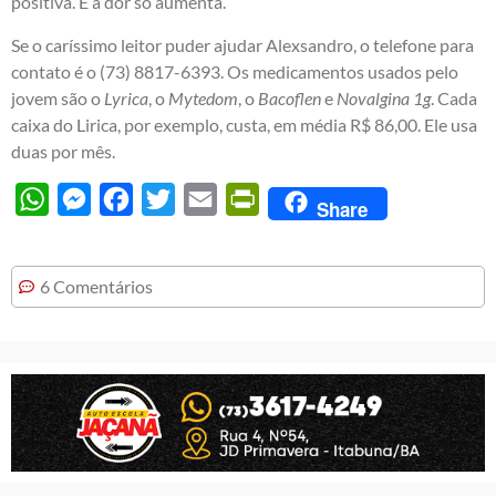
positiva. E a dor só aumenta.
Se o caríssimo leitor puder ajudar Alexsandro, o telefone para
contato é o (73) 8817-6393. Os medicamentos usados pelo
jovem são o
Lyrica
, o
Mytedom
, o
Bacoflen
e
Novalgina 1g
. Cada
caixa do Lirica, por exemplo, custa, em média R$ 86,00. Ele usa
duas por mês.
WhatsApp
Messenger
Facebook
Twitter
Email
PrintFriendly
Share
6 Comentários