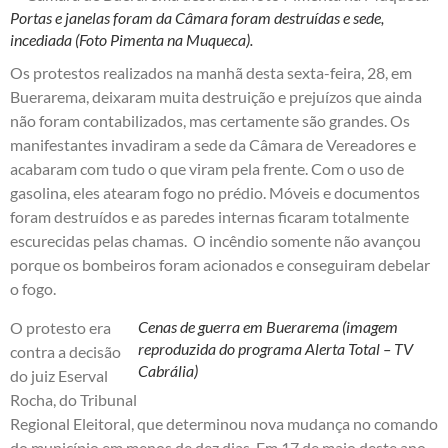
Portas e janelas foram da Câmara foram destruídas e sede,
incediada (Foto Pimenta na Muqueca).
Os protestos realizados na manhã desta sexta-feira, 28, em
Buerarema, deixaram muita destruição e prejuízos que ainda
não foram contabilizados, mas certamente são grandes. Os
manifestantes invadiram a sede da Câmara de Vereadores e
acabaram com tudo o que viram pela frente. Com o uso de
gasolina, eles atearam fogo no prédio. Móveis e documentos
foram destruídos e as paredes internas ficaram totalmente
escurecidas pelas chamas. O incêndio somente não avançou
porque os bombeiros foram acionados e conseguiram debelar
o fogo.
Cenas de guerra em Buerarema (imagem
O protesto era
reproduzida do programa Alerta Total – TV
contra a decisão
Cabrália)
do juiz Eserval
Rocha, do Tribunal
Regional Eleitoral, que determinou nova mudança no comando
do município em menos de dez dias. Em 17 de maio deste ano,