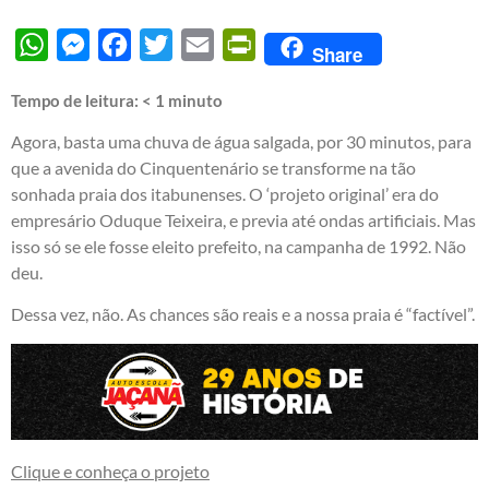
WhatsApp
Messenger
Facebook
Twitter
Email
PrintFriendly
Share
Tempo de leitura:
< 1
minuto
Agora, basta uma chuva de água salgada, por 30 minutos, para
que a avenida do Cinquentenário se transforme na tão
sonhada praia dos itabunenses. O ‘projeto original’ era do
empresário Oduque Teixeira, e previa até ondas artificiais. Mas
isso só se ele fosse eleito prefeito, na campanha de 1992. Não
deu.
Dessa vez, não. As chances são reais e a nossa praia é “factível”.
Clique e conheça o projeto