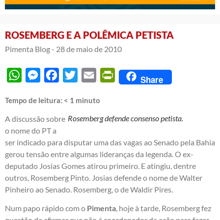
ROSEMBERG E A POLÊMICA PETISTA
Pimenta Blog -
28 de maio de 2010
WhatsApp
Messenger
Facebook
Twitter
Email
PrintFriendly
Share
Tempo de leitura:
< 1
minuto
Rosemberg defende consenso petista.
A discussão sobre
o nome do PT a
ser indicado para disputar uma das vagas ao Senado pela Bahia
gerou tensão entre algumas lideranças da legenda. O ex-
deputado Josias Gomes atirou primeiro. E atingiu, dentre
outros, Rosemberg Pinto. Josias defende o nome de Walter
Pinheiro ao Senado. Rosemberg, o de Waldir Pires.
Num papo rápido com o
Pimenta
, hoje à tarde, Rosemberg fez
questão de afirmar que não é coordenador da ação para fazer