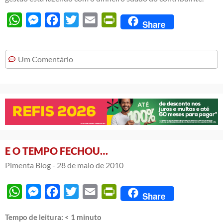
WhatsApp
Messenger
Facebook
Twitter
Email
PrintFriendly
Share
Um Comentário
E O TEMPO FECHOU…
Pimenta Blog -
28 de maio de 2010
WhatsApp
Messenger
Facebook
Twitter
Email
PrintFriendly
Share
Tempo de leitura:
< 1
minuto