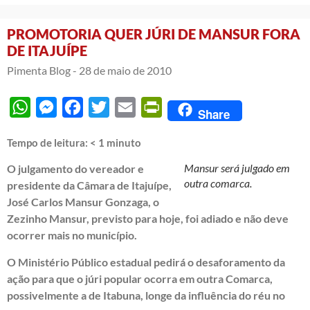
PROMOTORIA QUER JÚRI DE MANSUR FORA
DE ITAJUÍPE
Pimenta Blog -
28 de maio de 2010
WhatsApp
Messenger
Facebook
Twitter
Email
PrintFriendly
Share
Tempo de leitura:
< 1
minuto
Mansur será julgado em
O julgamento do vereador e
outra comarca.
presidente da Câmara de Itajuípe,
José Carlos Mansur Gonzaga, o
Zezinho Mansur, previsto para hoje, foi adiado e não deve
ocorrer mais no município.
O Ministério Público estadual pedirá o desaforamento da
ação para que o júri popular ocorra em outra Comarca,
possivelmente a de Itabuna, longe da influência do réu no