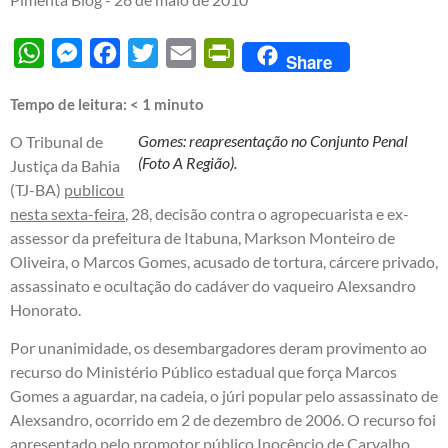
WhatsApp
Messenger
Facebook
Twitter
Email
PrintFriendly
Share
Tempo de leitura:
< 1
minuto
Gomes: reapresentação no Conjunto Penal
O Tribunal de
(Foto A Região).
Justiça da Bahia
(TJ-BA)
publicou
nesta sexta-feira
, 28, decisão contra o agropecuarista e ex-
assessor da prefeitura de Itabuna, Markson Monteiro de
Oliveira, o Marcos Gomes, acusado de tortura, cárcere privado,
assassinato e ocultação do cadáver do vaqueiro Alexsandro
Honorato.
Por unanimidade, os desembargadores deram provimento ao
recurso do Ministério Público estadual que força Marcos
Gomes a aguardar, na cadeia, o júri popular pelo assassinato de
Alexsandro, ocorrido em 2 de dezembro de 2006. O recurso foi
apresentado pelo promotor público Inocêncio de Carvalho