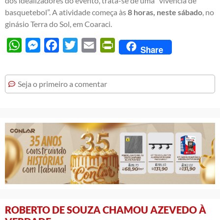
dos idealizadores do evento, trata-se de uma “vivência de
basquetebol”. A atividade começa às
8 horas, neste sábado
, no
ginásio Terra do Sol, em Coaraci.
WhatsApp
Messenger
Facebook
Twitter
Email
PrintFriendly
Share
Seja o primeiro a comentar
ROBERTO DE SOUZA CHAMOU AZEVEDO À