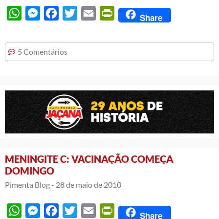
WhatsApp
Messenger
Facebook
Twitter
Email
PrintFriendly
Share
5 Comentários
MENINGITE C: VACINAÇÃO COMEÇA
DOMINGO
Pimenta Blog -
28 de maio de 2010
WhatsApp
Messenger
Facebook
Twitter
Email
PrintFriendly
Share