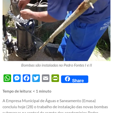
Bombas são instaladas no Pedro Fontes I e II
WhatsApp
Messenger
Facebook
Twitter
Email
PrintFriendly
Share
Tempo de leitura:
< 1
minuto
A Empresa Municipal de Águas e Saneamento (Emasa)
concluiu hoje (28) o trabalho de instalação das novas bombas
submersas na central de esgoto dos condomínios Pedro