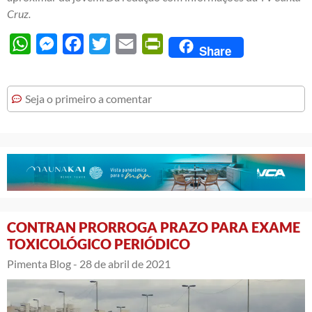
Cruz.
WhatsApp
Messenger
Facebook
Twitter
Email
PrintFriendly
Share
Seja o primeiro a comentar
CONTRAN PRORROGA PRAZO PARA EXAME
TOXICOLÓGICO PERIÓDICO
Pimenta Blog -
28 de abril de 2021