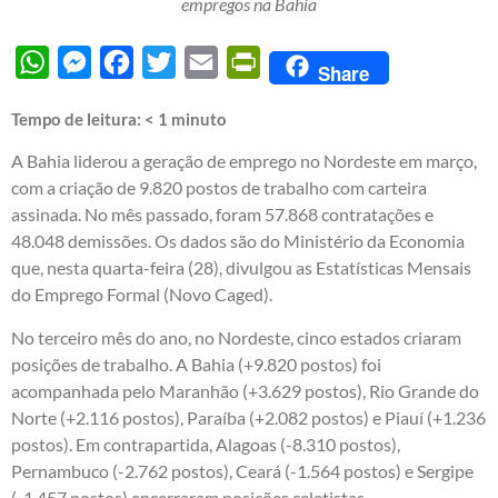
empregos na Bahia
WhatsApp
Messenger
Facebook
Twitter
Email
PrintFriendly
Share
Tempo de leitura:
< 1
minuto
A Bahia liderou a geração de emprego no Nordeste em março,
com a criação de 9.820 postos de trabalho com carteira
assinada. No mês passado, foram 57.868 contratações e
48.048 demissões. Os dados são do Ministério da Economia
que, nesta quarta-feira (28), divulgou as Estatísticas Mensais
do Emprego Formal (Novo Caged).
No terceiro mês do ano, no Nordeste, cinco estados criaram
posições de trabalho. A Bahia (+9.820 postos) foi
acompanhada pelo Maranhão (+3.629 postos), Rio Grande do
Norte (+2.116 postos), Paraíba (+2.082 postos) e Piauí (+1.236
postos). Em contrapartida, Alagoas (-8.310 postos),
Pernambuco (-2.762 postos), Ceará (-1.564 postos) e Sergipe
(-1.457 postos) encerraram posições celetistas.