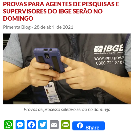
PROVAS PARA AGENTES DE PESQUISAS E
SUPERVISORES DO IBGE SERÃO NO
DOMINGO
Pimenta Blog -
28 de abril de 2021
Provas de processo seletivo serão no domingo
WhatsApp
Messenger
Facebook
Twitter
Email
PrintFriendly
Share