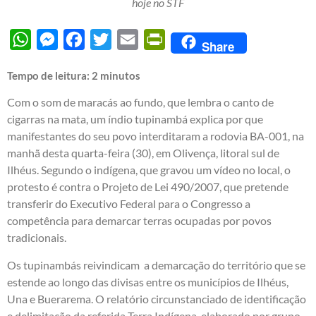
hoje no STF
WhatsApp
Messenger
Facebook
Twitter
Email
PrintFriendly
Share
Tempo de leitura:
2
minutos
Com o som de maracás ao fundo, que lembra o canto de
cigarras na mata, um índio tupinambá explica por que
manifestantes do seu povo interditaram a rodovia BA-001, na
manhã desta quarta-feira (30), em Olivença, litoral sul de
Ilhéus. Segundo o indígena, que gravou um vídeo no local, o
protesto é contra o Projeto de Lei 490/2007, que pretende
transferir do Executivo Federal para o Congresso a
competência para demarcar terras ocupadas por povos
tradicionais.
Os tupinambás reivindicam a demarcação do território que se
estende ao longo das divisas entre os municípios de Ilhéus,
Una e Buerarema. O relatório circunstanciado de identificação
e delimitação da referida Terra Indígena, elaborado por grupo