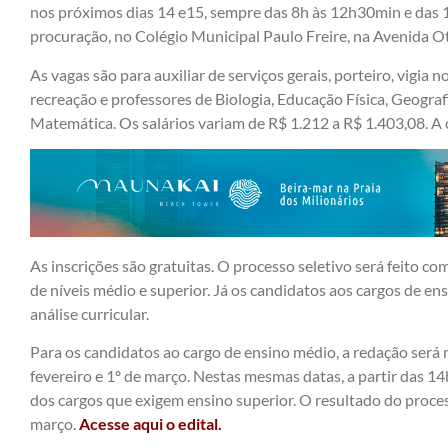
nos próximos dias 14 e15, sempre das 8h às 12h30min e das 
procuração, no Colégio Municipal Paulo Freire, na Avenida O
As vagas são para auxiliar de serviços gerais, porteiro, vigia 
recreação e professores de Biologia, Educação Física, Geografi
Matemática. Os salários variam de R$ 1.212 a R$ 1.403,08. A
As inscrições são gratuitas. O processo seletivo será feito co
de níveis médio e superior. Já os candidatos aos cargos de en
análise curricular.
Para os candidatos ao cargo de ensino médio, a redação será re
fevereiro e 1º de março. Nestas mesmas datas, a partir das 1
dos cargos que exigem ensino superior. O resultado do proces
março.
Acesse aqui o edital.