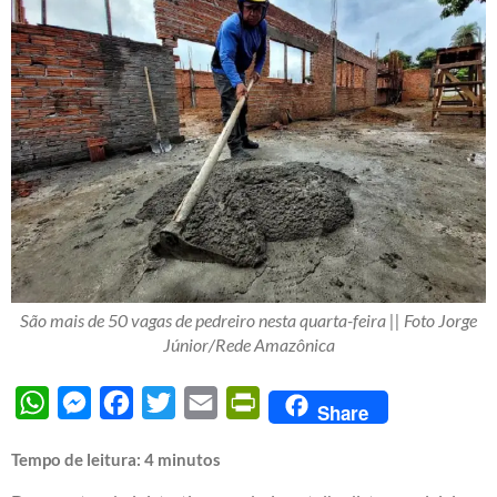
São mais de 50 vagas de pedreiro nesta quarta-feira || Foto Jorge
Júnior/Rede Amazônica
WhatsApp
Messenger
Facebook
Twitter
Email
PrintFriendly
Share
Tempo de leitura:
4
minutos