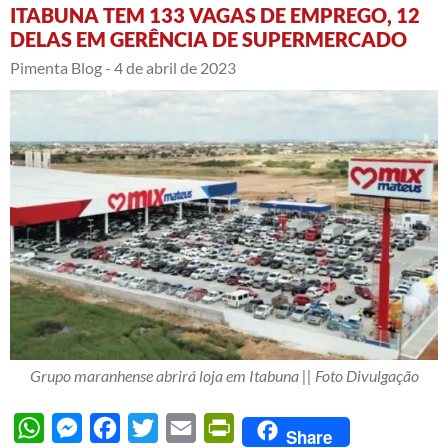
ITABUNA TEM 133 VAGAS DE EMPREGO, 12
DELAS EM GERÊNCIA DE SUPERMERCADO
Pimenta Blog -
4 de abril de 2023
Grupo maranhense abrirá loja em Itabuna || Foto Divulgação
WhatsApp
Messenger
Facebook
Twitter
Email
PrintFriendly
Share