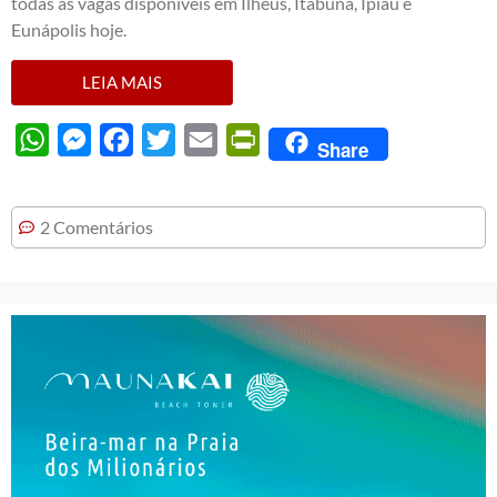
todas as vagas disponíveis em Ilhéus, Itabuna, Ipiaú e
Eunápolis hoje.
LEIA MAIS
WhatsApp
Messenger
Facebook
Twitter
Email
PrintFriendly
Share
2 Comentários