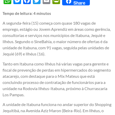
WhatsApp
Messenger
Facebook
Twitter
Email
PrintFriendly
Share
Tempo de leitura:
4
minutos
A segunda-feira (15) começa com quase 180 vagas de
emprego, estágio ou Jovem Aprendiz em áreas como gerência,
consultorias e serviços nos municípios de Itabuna, Jequié e
Ilhéus. Segundo o SineBahia, o maior número de ofertas é da
unidade de Itabuna, com 91 vagas, seguida pelas unidades de
Jequié (69) e Ilhéus (16).
Tanto em Itabuna como Ilhéus há várias vagas para gerente e
fiscal de prevenção de perdas em hipermercados do segmento
atacarejo, com destaque para o Mix Mateus que está
concluindo processo de contratação de funcionários para a
unidade na Rodovia Ilhéus-Itabuna, próximo à Churrascaria
Los Pampas.
A unidade de Itabuna funciona no andar superior do Shopping
Jequitibá, na Avenida Aziz Maron (Beira-Rio). Em Ilhéus, o