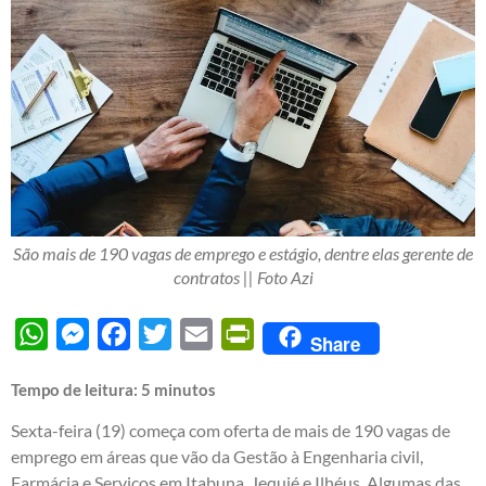
São mais de 190 vagas de emprego e estágio, dentre elas gerente de
contratos || Foto Azi
WhatsApp
Messenger
Facebook
Twitter
Email
PrintFriendly
Share
Tempo de leitura:
5
minutos
Sexta-feira (19) começa com oferta de mais de 190 vagas de
emprego em áreas que vão da Gestão à Engenharia civil,
Farmácia e Serviços em Itabuna, Jequié e Ilhéus. Algumas das