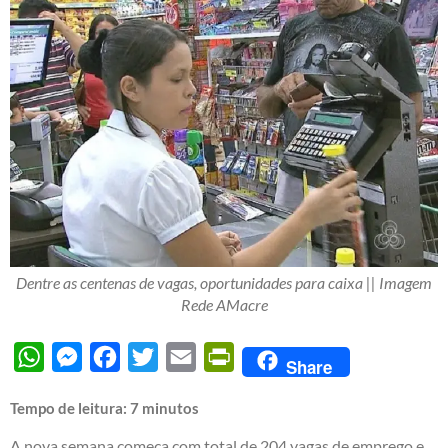
Dentre as centenas de vagas, oportunidades para caixa || Imagem
Rede AMacre
WhatsApp
Messenger
Facebook
Twitter
Email
PrintFriendly
Share
Tempo de leitura:
7
minutos
A nova semana começa com total de 204 vagas de emprego e