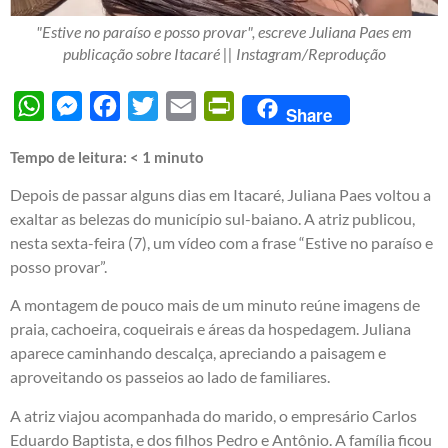
"Estive no paraíso e posso provar", escreve Juliana Paes em
publicação sobre Itacaré || Instagram/Reprodução
WhatsApp
Messenger
Facebook
Twitter
Email
PrintFriendly
Share
Tempo de leitura:
< 1
minuto
Depois de passar alguns dias em Itacaré, Juliana Paes voltou a
exaltar as belezas do município sul-baiano. A atriz publicou,
nesta sexta-feira (7), um vídeo com a frase “Estive no paraíso e
posso provar”.
A montagem de pouco mais de um minuto reúne imagens de
praia, cachoeira, coqueirais e áreas da hospedagem. Juliana
aparece caminhando descalça, apreciando a paisagem e
aproveitando os passeios ao lado de familiares.
A atriz viajou acompanhada do marido, o empresário Carlos
Eduardo Baptista, e dos filhos Pedro e Antônio. A família ficou