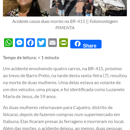
Acidente causa duas mortes na BR-415 || Fotomontagem
PIMENTA
WhatsApp
Messenger
Facebook
Twitter
Email
PrintFriendly
Share
Tempo de leitura:
< 1
minuto
Um acidente envolvendo quatro carros, na BR-415, próximo
ao trevo de Barro Preto, na tarde desta sexta-feira (7), resultou
na morte de duas mulheres. Uma delas estava ao volante de
um dos veículos, uma picape, e foi identificada como Luzanete
Maria de Jesus, de 59 anos.
As duas mulheres retornavam para Cajueiro, distrito de
Ibicaraí, depois de fazerem compras num supermercado em
Itabuna. Elas ficaram presas às ferragens e morreram no local.
Além das mortes, o acidente deixou, ao menos, duas pessoas