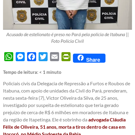
Acusado de estelionato é preso no Pará pela polícia de Itabuna ||
Foto Polícia Civil
WhatsApp
Messenger
Facebook
Twitter
Email
PrintFriendly
Share
Tempo de leitura:
< 1
minuto
Policiais civis da Delegacia de Repressão a Furtos e Roubos de
Itabuna, com apoio de unidades da Civil do Pará, prenderam,
nesta sexta-feira (7), Victor Oliveira da Silva, de 25 anos,
investigado por suspeita de estelionato que teria gerado
prejuízo de cerca de R$ 6 milhões em moradores de Itabuna e
da região de Itapetinga. Ele é sobrinho da
advogada Cláudia
Félix de Oliveira, 51 anos, morta a tiros dentro de casa em
Itororó, no Médio Sudoeste da Bahia.