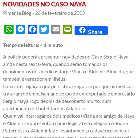
NOVIDADES NO CASO NAYA
Pimenta Blog -
26 de fevereiro de 2009
WhatsApp
Messenger
Facebook
Twitter
Email
PrintFriendly
Share
Tempo de leitura:
< 1
minuto
A polícia poderá apresentar novidades no Caso Sérgio Naya,
ainda nesta sexta-feira, quando serão tomados os
depoimentos dos médicos Jorge Viana e Aldemir Almeida, que
também é vereador em Ilhéus.
Uma interrogação que persiste até agora é por que os médicos
trataram de embalsamar o corpo do ex-deputado e empresário
Sérgio Naya, logo depois de descoberto morto, num
apartamento do hotel Jardim Atlântico.
Quem vai interrogar os dois médicos (Viana era amigo de Naya
e Aldemir se apresentou como legista) é a delegada Adriana
Paternostro. Aldemir fez o levantamento cadavérico sem ter
uma guia de autorização para remover o corpo do empresário