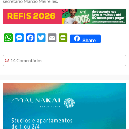
secretário Márcio Meirelles.
WhatsApp
Messenger
Facebook
Twitter
Email
PrintFriendly
Share
14 Comentários