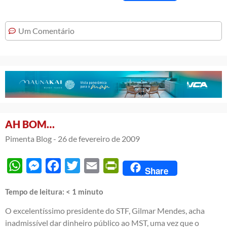
Um Comentário
AH BOM…
Pimenta Blog -
26 de fevereiro de 2009
WhatsApp
Messenger
Facebook
Twitter
Email
PrintFriendly
Share
Tempo de leitura:
< 1
minuto
O excelentíssimo presidente do STF, Gilmar Mendes, acha
inadmissível dar dinheiro público ao MST, uma vez que o