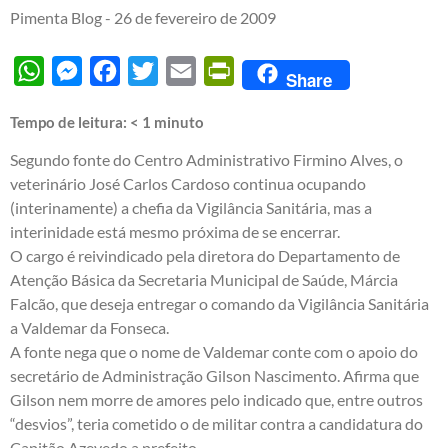
Pimenta Blog -
26 de fevereiro de 2009
WhatsApp
Messenger
Facebook
Twitter
Email
PrintFriendly
Share
Tempo de leitura:
< 1
minuto
Segundo fonte do Centro Administrativo Firmino Alves, o
veterinário José Carlos Cardoso continua ocupando
(interinamente) a chefia da Vigilância Sanitária, mas a
interinidade está mesmo próxima de se encerrar.
O cargo é reivindicado pela diretora do Departamento de
Atenção Básica da Secretaria Municipal de Saúde, Márcia
Falcão, que deseja entregar o comando da Vigilância Sanitária
a Valdemar da Fonseca.
A fonte nega que o nome de Valdemar conte com o apoio do
secretário de Administração Gilson Nascimento. Afirma que
Gilson nem morre de amores pelo indicado que, entre outros
“desvios”, teria cometido o de militar contra a candidatura do
Capitão Azevedo a prefeito.