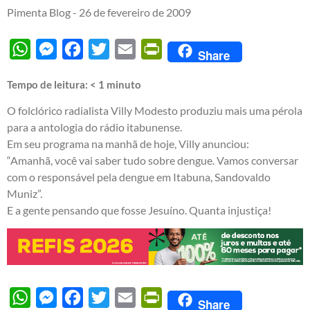
Pimenta Blog -
26 de fevereiro de 2009
WhatsApp
Messenger
Facebook
Twitter
Email
PrintFriendly
Share
Tempo de leitura:
< 1
minuto
O folclórico radialista Villy Modesto produziu mais uma pérola
para a antologia do rádio itabunense.
Em seu programa na manhã de hoje, Villy anunciou:
“Amanhã, você vai saber tudo sobre dengue. Vamos conversar
com o responsável pela dengue em Itabuna, Sandovaldo
Muniz”.
E a gente pensando que fosse Jesuíno. Quanta injustiça!
WhatsApp
Messenger
Facebook
Twitter
Email
PrintFriendly
Share