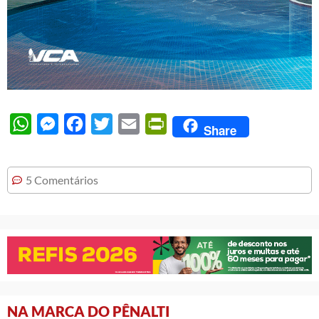
WhatsApp
Messenger
Facebook
Twitter
Email
PrintFriendly
Share
5 Comentários
NA MARCA DO PÊNALTI