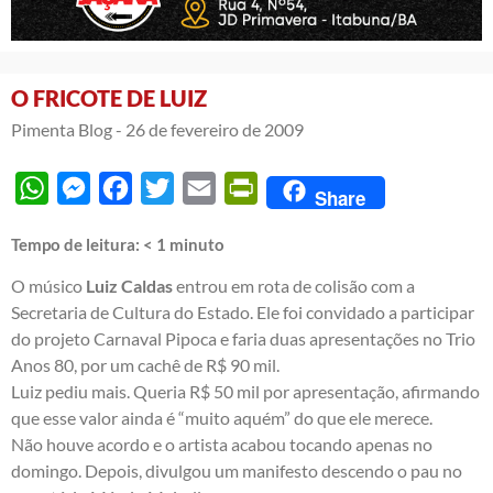
O FRICOTE DE LUIZ
Pimenta Blog -
26 de fevereiro de 2009
WhatsApp
Messenger
Facebook
Twitter
Email
PrintFriendly
Share
Tempo de leitura:
< 1
minuto
O músico
Luiz Caldas
entrou em rota de colisão com a
Secretaria de Cultura do Estado. Ele foi convidado a participar
do projeto Carnaval Pipoca e faria duas apresentações no Trio
Anos 80, por um cachê de R$ 90 mil.
Luiz pediu mais. Queria R$ 50 mil por apresentação, afirmando
que esse valor ainda é “muito aquém” do que ele merece.
Não houve acordo e o artista acabou tocando apenas no
domingo. Depois, divulgou um
manifesto
descendo o pau no