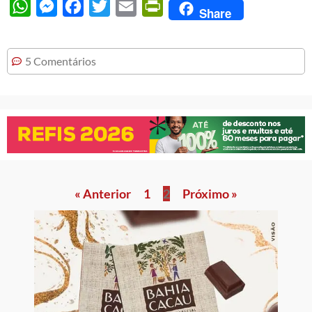
WhatsApp
Messenger
Facebook
Twitter
Email
PrintFriendly
Share
5 Comentários
« Anterior
1
2
Próximo »