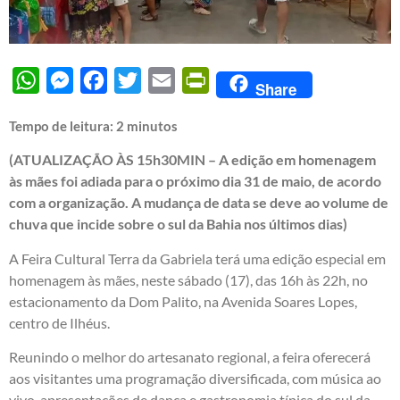
WhatsApp
Messenger
Facebook
Twitter
Email
PrintFriendly
Share
Tempo de leitura:
2
minutos
(ATUALIZAÇÃO ÀS 15h30MIN – A edição em homenagem
às mães foi adiada para o próximo dia 31 de maio, de acordo
com a organização. A mudança de data se deve ao volume de
chuva que incide sobre o sul da Bahia nos últimos dias)
A Feira Cultural Terra da Gabriela terá uma edição especial em
homenagem às mães, neste sábado (17), das 16h às 22h, no
estacionamento da Dom Palito, na Avenida Soares Lopes,
centro de Ilhéus.
Reunindo o melhor do artesanato regional, a feira oferecerá
aos visitantes uma programação diversificada, com música ao
vivo, apresentações de dança e gastronomia típica do sul da