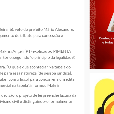
eira (6), veto do prefeito Mário Alexandre,
agamento de tributo para concessão e
r Makrisi Angeli (PT) explicou ao PIMENTA
rtório, seguindo “o princípio da legalidade”.
ará. “O que é que acontecia? Na tabela do
e para essa natureza [de pessoa jurídica].
lar [com o fisco] para concorrer a um edital
rcial na tabela”, informou Makrisi.
decisão, o projeto de lei preenche lacuna da
ivismo civil e distinguindo-o formalmente