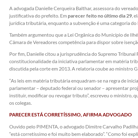
A advogada Danielle Cerqueira Balthar, assessora do vereador
justificativa do prefeito. Em
parecer feito no último dia 29
, 
jurídica tributária, enquanto a subvenção é uma categoria do 
Também argumentou que a Lei Orgânica do Município de Ilhéus, 
Câmara de Vereadores competência para dispor sobre isenção
Por fim, Danielle citou a jurisprudência do Supremo Tribunal 
constitucionalidade da iniciativa parlamentar em matéria trib
discutida pela corte em 2013. A relatoria coube ao ministro 
“As leis em matéria tributária enquadram-se na regra de inicia
parlamentar – deputado federal ou senador – apresentar proj
instituir, modificar ou revogar tributo”, escreveu o ministro
os colegas.
PARECER ESTÁ CORRETÍSSIMO, AFIRMA ADVOGADO
Ouvido pelo PIMENTA, o advogado Dimitre Carvalho Padilha d
“está corretíssimo e foi muito bem elaborado”. “Como foi exp