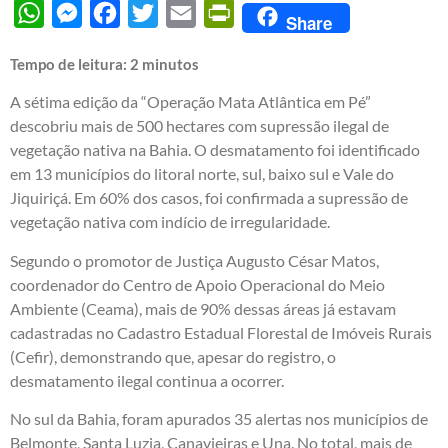
WhatsApp
Messenger
Facebook
Twitter
Email
PrintFriendly
Share
Tempo de leitura:
2
minutos
A sétima edição da “Operação Mata Atlântica em Pé”
descobriu mais de 500 hectares com supressão ilegal de
vegetação nativa na Bahia. O desmatamento foi identificado
em 13 municípios do litoral norte, sul, baixo sul e Vale do
Jiquiriçá. Em 60% dos casos, foi confirmada a supressão de
vegetação nativa com indício de irregularidade.
Segundo o promotor de Justiça Augusto César Matos,
coordenador do Centro de Apoio Operacional do Meio
Ambiente (Ceama), mais de 90% dessas áreas já estavam
cadastradas no Cadastro Estadual Florestal de Imóveis Rurais
(Cefir), demonstrando que, apesar do registro, o
desmatamento ilegal continua a ocorrer.
No sul da Bahia, foram apurados 35 alertas nos municípios de
Belmonte, Santa Luzia, Canavieiras e Una. No total, mais de