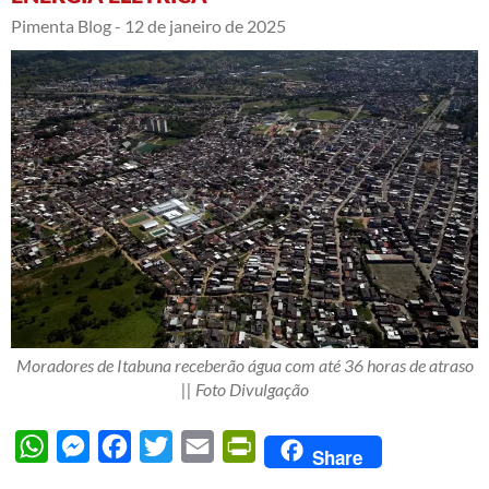
Pimenta Blog -
12 de janeiro de 2025
Moradores de Itabuna receberão água com até 36 horas de atraso
|| Foto Divulgação
WhatsApp
Messenger
Facebook
Twitter
Email
PrintFriendly
Share