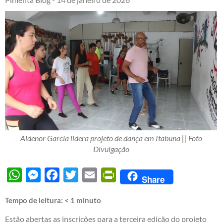
Aldenor Garcia lidera projeto de dança em Itabuna || Foto
Divulgação
WhatsApp
Messenger
Facebook
Twitter
Email
PrintFriendly
Share
Tempo de leitura:
< 1
minuto
Estão abertas as inscrições para a terceira edição do projeto