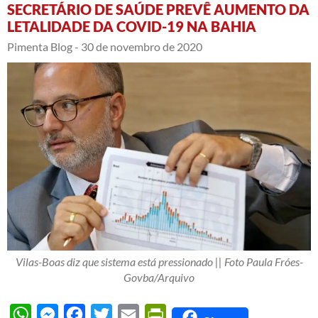
SECRETÁRIO DE SAÚDE PREVÊ AUMENTO DA
LETALIDADE DA COVID-19 NA BAHIA
Pimenta Blog -
30 de novembro de 2020
Vilas-Boas diz que sistema está pressionado || Foto Paula Fróes-
Govba/Arquivo
WhatsApp
Messenger
Facebook
Twitter
Email
PrintFriendly