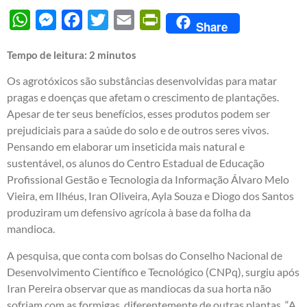
WhatsApp
Messenger
Facebook
Twitter
Email
PrintFriendly
Share
Tempo de leitura:
2
minutos
Os agrotóxicos são substâncias desenvolvidas para matar
pragas e doenças que afetam o crescimento de plantações.
Apesar de ter seus benefícios, esses produtos podem ser
prejudiciais para a saúde do solo e de outros seres vivos.
Pensando em elaborar um inseticida mais natural e
sustentável, os alunos do Centro Estadual de Educação
Profissional Gestão e Tecnologia da Informação Álvaro Melo
Vieira, em Ilhéus, Iran Oliveira, Ayla Souza e Diogo dos Santos
produziram um defensivo agrícola à base da folha da
mandioca.
A pesquisa, que conta com bolsas do Conselho Nacional de
Desenvolvimento Científico e Tecnológico (CNPq), surgiu após
Iran Pereira observar que as mandiocas da sua horta não
sofriam com as formigas, diferentemente de outras plantas. “A