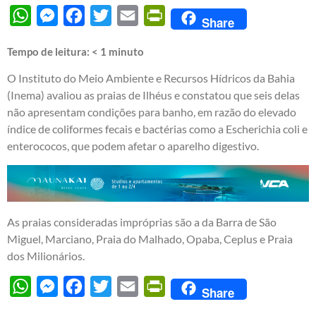
WhatsApp
Messenger
Facebook
Twitter
Email
PrintFriendly
Share
Tempo de leitura:
< 1
minuto
O Instituto do Meio Ambiente e Recursos Hídricos da Bahia
(Inema) avaliou as praias de Ilhéus e constatou que seis delas
não apresentam condições para banho, em razão do elevado
índice de coliformes fecais e bactérias como a Escherichia coli e
enterococos, que podem afetar o aparelho digestivo.
As praias consideradas impróprias são a da Barra de São
Miguel, Marciano, Praia do Malhado, Opaba, Ceplus e Praia
dos Milionários.
WhatsApp
Messenger
Facebook
Twitter
Email
PrintFriendly
Share