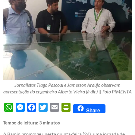
Jornalistas Tiago Pascoal e Jamesson Araújo observam
apresentação do engenheiro Alberto Vieira (à dir.) || Foto PIMENTA
WhatsApp
Messenger
Facebook
Twitter
Email
PrintFriendly
Share
Tempo de leitura:
3
minutos
A Bamin promoveu, nesta quinta-feira (24), uma jornada de