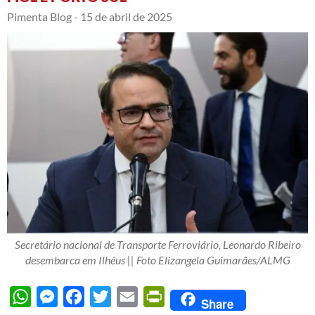
Pimenta Blog -
15 de abril de 2025
Secretário nacional de Transporte Ferroviário, Leonardo Ribeiro
desembarca em Ilhéus || Foto Elizangela Guimarães/ALMG
WhatsApp
Messenger
Facebook
Twitter
Email
PrintFriendly
Share