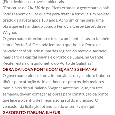
(Fiol) devido a entraves ambientais.
“Por causa de 2%, 5% de políticos errados, a gente para o país.
Todos sabem da luta que foi para trazer a ferrovia, um projeto
tirado da gaveta após 150 anos. Acho um crime parar uma
obra que está andando como a Ferrovia Oeste-Leste”, disse
Wagner.
O governador direcionou críticas a ambientalistas ao também
citar o Porto Sul. Ele ainda lembrou que, hoje, o Porto de
Salvador está situado numa das regiões do metro quadrado
mais caro da capital baiana e o Porto de Suape, na Grande
Recife, “está a um quilômetro do Porto de Galinhas”.
OBRA DA NOVA PONTE COMEÇA EM 3 SEMANAS
O governador ainda citou a importância do gasoduto Itabuna-
Ilhéus para atração de investimentos para os dois maiores
municípios do sul-baiano. Wagner antecipou que, em três
semanas, devem começar as obras para construção da ponte
que ligará o centro de Ilhéus à zona sul do município. O
vencedor da licitação foi anunciado ontem (
veja aqui
).
GASODUTO ITABUNA-ILHÉUS