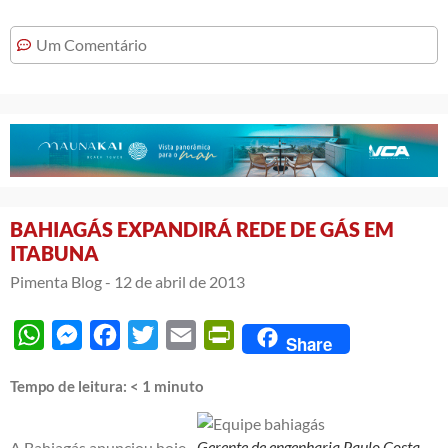
Um Comentário
BAHIAGÁS EXPANDIRÁ REDE DE GÁS EM
ITABUNA
Pimenta Blog -
12 de abril de 2013
WhatsApp
Messenger
Facebook
Twitter
Email
PrintFriendly
Share
Tempo de leitura:
< 1
minuto
Gerente de engenharia Paulo Costa.
A Bahiagás anunciou hoje