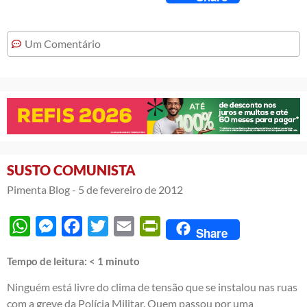
Um Comentário
SUSTO COMUNISTA
Pimenta Blog -
5 de fevereiro de 2012
WhatsApp
Messenger
Facebook
Twitter
Email
PrintFriendly
Share
Tempo de leitura:
< 1
minuto
Ninguém está livre do clima de tensão que se instalou nas ruas
com a greve da Polícia Militar. Quem passou por uma