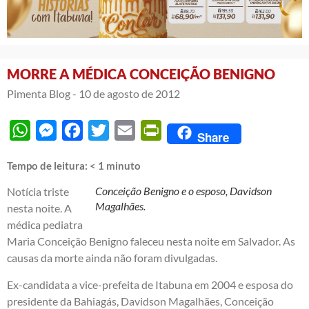
MORRE A MÉDICA CONCEIÇÃO BENIGNO
Pimenta Blog -
10 de agosto de 2012
WhatsApp
Messenger
Facebook
Twitter
Email
PrintFriendly
Share
Tempo de leitura:
< 1
minuto
Conceição Benigno e o esposo, Davidson
Notícia triste
Magalhães.
nesta noite. A
médica pediatra
Maria Conceição Benigno faleceu nesta noite em Salvador. As
causas da morte ainda não foram divulgadas.
Ex-candidata a vice-prefeita de Itabuna em 2004 e esposa do
presidente da Bahiagás, Davidson Magalhães, Conceição