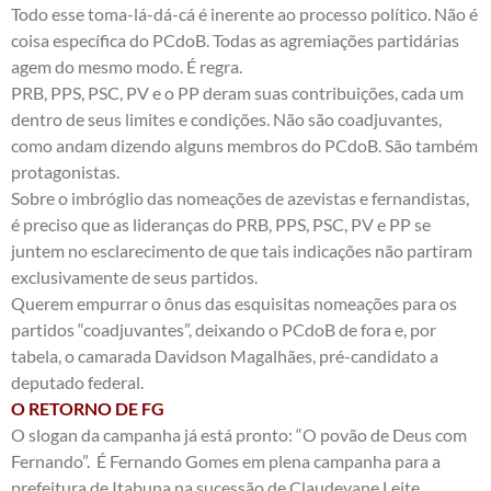
Todo esse toma-lá-dá-cá é inerente ao processo político. Não é
coisa específica do PCdoB. Todas as agremiações partidárias
agem do mesmo modo. É regra.
PRB, PPS, PSC, PV e o PP deram suas contribuições, cada um
dentro de seus limites e condições. Não são coadjuvantes,
como andam dizendo alguns membros do PCdoB. São também
protagonistas.
Sobre o imbróglio das nomeações de azevistas e fernandistas,
é preciso que as lideranças do PRB, PPS, PSC, PV e PP se
juntem no esclarecimento de que tais indicações não partiram
exclusivamente de seus partidos.
Querem empurrar o ônus das esquisitas nomeações para os
partidos “coadjuvantes”, deixando o PCdoB de fora e, por
tabela, o camarada Davidson Magalhães, pré-candidato a
deputado federal.
O RETORNO DE FG
O slogan da campanha já está pronto: “O povão de Deus com
Fernando”. É Fernando Gomes em plena campanha para a
prefeitura de Itabuna na sucessão de Claudevane Leite.