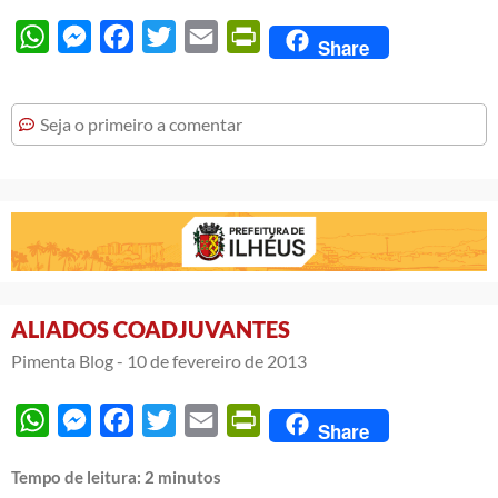
WhatsApp
Messenger
Facebook
Twitter
Email
PrintFriendly
Share
Seja o primeiro a comentar
ALIADOS COADJUVANTES
Pimenta Blog -
10 de fevereiro de 2013
WhatsApp
Messenger
Facebook
Twitter
Email
PrintFriendly
Share
Tempo de leitura:
2
minutos