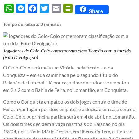
WhatsApp
Messenger
Facebook
Twitter
Email
PrintFriendly
Share
Tempo de leitura:
2
minutos
Jogadores do Colo-Colo comemoram classificação com a torcida
(Foto Divulgação).
O Colo-Colo terá mais um Vitória pela frente – o da
Conquista – em sua caminhada pelo segundo título do
Baianão de Futebol. Há pouco, o time do sudoeste empatou
em 2 a 2 com o Bahia de Feira, no Lomantão, em Conquista.
Como o Conquista empatou os dois jogos contra o time de
Feira, a vantagem por dois empates e a decisão em casa será do
Colo-Colo. A primeira partida será em 4 de abril, no Lomantão.
Os dois times decidem a vaga nas finais do Baianão no dia
19/04, no Estádio Mário Pessoa, em Ilhéus. Ontem, o Tigre se
classificou ao derrotar o Vitória, no Barradão, por 2 a 0 (reveja