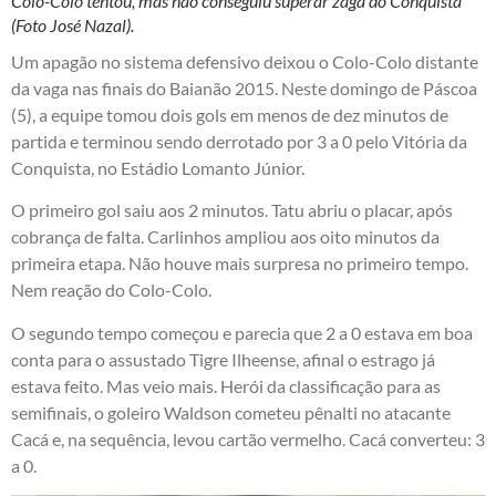
Colo-Colo tentou, mas não conseguiu superar zaga do Conquista
(Foto José Nazal).
Um apagão no sistema defensivo deixou o Colo-Colo distante
da vaga nas finais do Baianão 2015. Neste domingo de Páscoa
(5), a equipe tomou dois gols em menos de dez minutos de
partida e terminou sendo derrotado por 3 a 0 pelo Vitória da
Conquista, no Estádio Lomanto Júnior.
O primeiro gol saiu aos 2 minutos. Tatu abriu o placar, após
cobrança de falta. Carlinhos ampliou aos oito minutos da
primeira etapa. Não houve mais surpresa no primeiro tempo.
Nem reação do Colo-Colo.
O segundo tempo começou e parecia que 2 a 0 estava em boa
conta para o assustado Tigre Ilheense, afinal o estrago já
estava feito. Mas veio mais. Herói da classificação para as
semifinais, o goleiro Waldson cometeu pênalti no atacante
Cacá e, na sequência, levou cartão vermelho. Cacá converteu: 3
a 0.