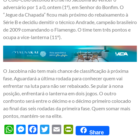
adversário por 1 a 0, ontem (1º), em Senhor do Bonfim. O
“Jegue da Chapada” ficou mais próximo do rebaixamento à
Série B e decidiu demitir o técnico Andrade, campeão brasileiro
de 2009 comandando o Flamengo. O time tem três pontos e
ocupa a vice-lanterna (11º).
O Jacobina não tem mais chance de classificação à próxima
fase. Aguardará a última rodada para conhecer quem vai
enfrentar na luta para não ser rebaixado. Se pular à nona
posição, enfrentará o lanterna em dois jogos. O outro
confronto será entre o décimo e o décimo primeiro colocado
ao final das seis rodadas da primeira fase. Quem somar mais
pontos, mantém-se na elite.
WhatsApp
Messenger
Facebook
Twitter
Email
PrintFriendly
Share