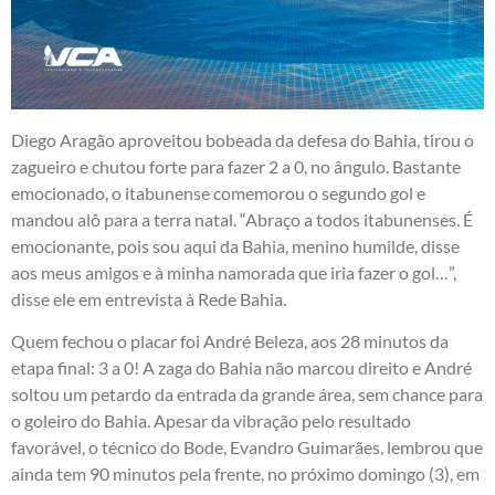
Diego Aragão aproveitou bobeada da defesa do Bahia, tirou o
zagueiro e chutou forte para fazer 2 a 0, no ângulo. Bastante
emocionado, o itabunense comemorou o segundo gol e
mandou alô para a terra natal. “Abraço a todos itabunenses. É
emocionante, pois sou aqui da Bahia, menino humilde, disse
aos meus amigos e à minha namorada que iria fazer o gol…”,
disse ele em entrevista à Rede Bahia.
Quem fechou o placar foi André Beleza, aos 28 minutos da
etapa final: 3 a 0! A zaga do Bahia não marcou direito e André
soltou um petardo da entrada da grande área, sem chance para
o goleiro do Bahia. Apesar da vibração pelo resultado
favorável, o técnico do Bode, Evandro Guimarães, lembrou que
ainda tem 90 minutos pela frente, no próximo domingo (3), em