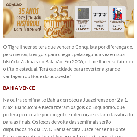
O Tigre Ilheense terá que vencer o Conquista por diferença de,
pelo menos, três gols para chegar, pela segunda vez em sua
história, às finais do Baianão. Em 2006, o time ilheense faturou
o título estadual. Terá capacidade para reverter a grande
vantagem do Bode do Sudoeste?
BAHIA VENCE
Na outra semifinal, o Bahia derrotou a Juazeirense por 2 a 1.
Maxi Biancucchi e Kieza fizeram os gols do Esquadrão, que
poderá perder até por um gol de diferença e estará classificado
para as finais. Os jogos de volta das semifinais serão
disputados no dia 19. O Bahia encara Juazeirense na Fonte
Nova, enquanto o Tigre Ilheense enfrenta o Conquista no