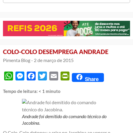
COLO-COLO DESEMPREGA ANDRADE
Pimenta Blog -
2 de março de 2015
WhatsApp
Messenger
Facebook
Twitter
Email
PrintFriendly
Share
Tempo de leitura:
< 1
minuto
Andrade foi demitido do comando técnico do
Jacobina.
O Colo-Colo detonou a crise no Jacobina ao vencer o