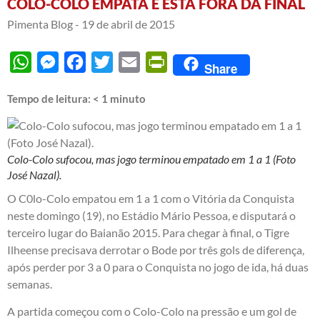
COLO-COLO EMPATA E ESTÁ FORA DA FINAL
Pimenta Blog -
19 de abril de 2015
WhatsApp
Messenger
Facebook
Twitter
Email
PrintFriendly
Share
Tempo de leitura:
< 1
minuto
Colo-Colo sufocou, mas jogo terminou empatado em 1 a 1 (Foto
José Nazal).
O C0lo-Colo empatou em 1 a 1 com o Vitória da Conquista
neste domingo (19), no Estádio Mário Pessoa, e disputará o
terceiro lugar do Baianão 2015. Para chegar à final, o Tigre
Ilheense precisava derrotar o Bode por três gols de diferença,
após perder por 3 a 0 para o Conquista no jogo de ida, há duas
semanas.
A partida começou com o Colo-Colo na pressão e um gol de