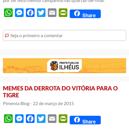
por ter feito melhor campanha nas quartas-de-final.
WhatsApp
Messenger
Facebook
Twitter
Email
PrintFriendly
Share
Seja o primeiro a comentar
MEMES DA DERROTA DO VITÓRIA PARA O
TIGRE
Pimenta Blog -
22 de março de 2015
WhatsApp
Messenger
Facebook
Twitter
Email
PrintFriendly
Share