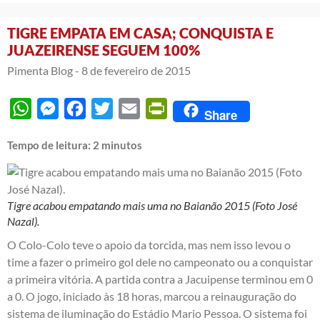
TIGRE EMPATA EM CASA; CONQUISTA E
JUAZEIRENSE SEGUEM 100%
Pimenta Blog -
8 de fevereiro de 2015
WhatsApp
Messenger
Facebook
Twitter
Email
PrintFriendly
Share
Tempo de leitura:
2
minutos
Tigre acabou empatando mais uma no Baianão 2015 (Foto José
Nazal).
O Colo-Colo teve o apoio da torcida, mas nem isso levou o
time a fazer o primeiro gol dele no campeonato ou a conquistar
a primeira vitória. A partida contra a Jacuipense terminou em 0
a 0. O jogo, iniciado às 18 horas, marcou a reinauguração do
sistema de iluminação do Estádio Mario Pessoa. O sistema foi