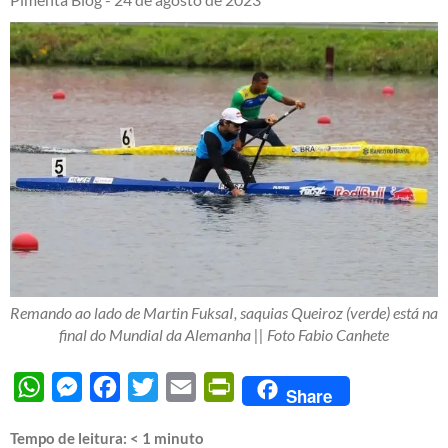
Remando ao lado de Martin FuksaI, saquias Queiroz (verde) está na
final do Mundial da Alemanha || Foto Fabio Canhete
WhatsApp
Messenger
Facebook
Twitter
Email
PrintFriendly
Share
Tempo de leitura:
< 1
minuto