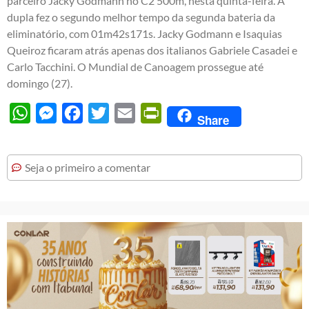
parceiro Jacky Godmann no C2 500m, nesta quinta-feira. A
dupla fez o segundo melhor tempo da segunda bateria da
eliminatório, com 01m42s171s. Jacky Godmann e Isaquias
Queiroz ficaram atrás apenas dos italianos Gabriele Casadei e
Carlo Tacchini. O Mundial de Canoagem prossegue até
domingo (27).
WhatsApp
Messenger
Facebook
Twitter
Email
PrintFriendly
Share
Seja o primeiro a comentar