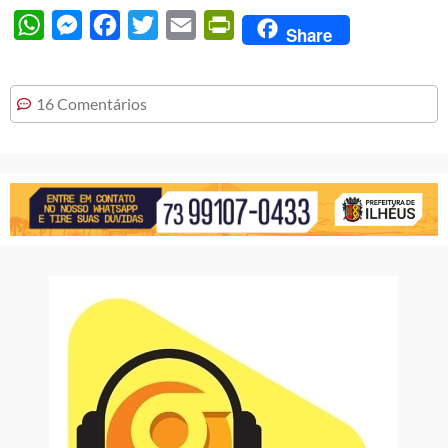
WhatsApp
Messenger
Facebook
Twitter
Email
PrintFriendly
Share
16 Comentários