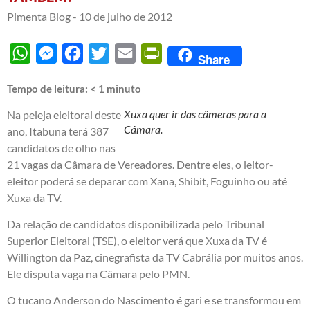
Pimenta Blog -
10 de julho de 2012
WhatsApp
Messenger
Facebook
Twitter
Email
PrintFriendly
Share
Tempo de leitura:
< 1
minuto
Xuxa quer ir das câmeras para a
Na peleja eleitoral deste
Câmara.
ano, Itabuna terá 387
candidatos de olho nas
21 vagas da Câmara de Vereadores. Dentre eles, o leitor-
eleitor poderá se deparar com Xana, Shibit, Foguinho ou até
Xuxa da TV.
Da relação de candidatos disponibilizada pelo Tribunal
Superior Eleitoral (TSE), o eleitor verá que Xuxa da TV é
Willington da Paz, cinegrafista da TV Cabrália por muitos anos.
Ele disputa vaga na Câmara pelo PMN.
O tucano Anderson do Nascimento é gari e se transformou em