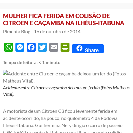
MULHER FICA FERIDA EM COLISÃO DE
CITROEN E CAÇAMBA NA ILHÉUS-ITABUNA
Pimenta Blog -
16 de outubro de 2014
WhatsApp
Messenger
Facebook
Twitter
Email
PrintFriendly
Share
Tempo de leitura:
< 1
minuto
Acidente entre Citroen e caçamba deixou um ferido (Fotos Matheus
Vital).
A motorista de um Citroen C3 ficou levemente ferida em
acidente ocorrido, há pouco, no quilômetro 4 da Rodovia
Ilhéus-Itabuna. Guilhermina Nery dirigia o carro de passeio
(JSK-5662) e seguia de Itabuna para Ilhéus, quando colidiu