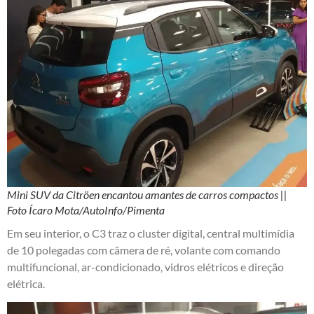
Mini SUV da Citröen encantou amantes de carros compactos ||
Foto Ícaro Mota/AutoInfo/Pimenta
Em seu interior, o C3 traz o cluster digital, central multimídia
de 10 polegadas com câmera de ré, volante com comando
multifuncional, ar-condicionado, vidros elétricos e direção
elétrica.