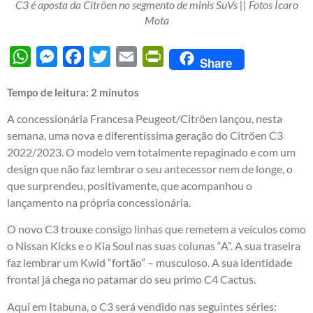
C3 é aposta da Citröen no segmento de minis SuVs || Fotos Ícaro
Mota
WhatsApp
Messenger
Facebook
Twitter
Email
PrintFriendly
Share
Tempo de leitura:
2
minutos
A concessionária Francesa Peugeot/Citröen lançou, nesta
semana, uma nova e diferentíssima geração do Citröen C3
2022/2023. O modelo vem totalmente repaginado e com um
design que não faz lembrar o seu antecessor nem de longe, o
que surprendeu, positivamente, que acompanhou o
lançamento na própria concessionária.
O novo C3 trouxe consigo linhas que remetem a veículos como
o Nissan Kicks e o Kia Soul nas suas colunas “A”. A sua traseira
faz lembrar um Kwid “fortão” – musculoso. A sua identidade
frontal já chega no patamar do seu primo C4 Cactus.
Aqui em Itabuna, o C3 será vendido nas seguintes séries: