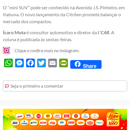
O “mini SUV” pode ser conhecido na Avenida J.S. Pinheiro, em
Itabuna. O novo lançamento da Citröen promete balançar o
mercado dos compactos.
Ícaro Mota
é consultor automotivo e diretor da
I´CAR
.
A
coluna é publicada às sextas-feiras.
Clique e confira mais no Instagram
.
WhatsApp
Messenger
Facebook
Twitter
Email
PrintFriendly
Share
Seja o primeiro a comentar