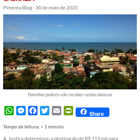
Pimenta Blog -
30 de maio de 2020
Famílias pobres vão receber cestas básicas
WhatsApp
Messenger
Facebook
Twitter
Email
PrintFriendly
Share
Tempo de leitura:
< 1
minuto
A Justiça determinou a destinação de R$ 113 mil para