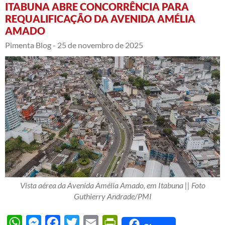
ITABUNA ABRE CONCORRÊNCIA PARA
REQUALIFICAÇÃO DA AVENIDA AMÉLIA
AMADO
Pimenta Blog -
25 de novembro de 2025
Vista aérea da Avenida Amélia Amado, em Itabuna || Foto
Guthierry Andrade/PMI
WhatsApp
Messenger
Facebook
Twitter
Email
PrintFriendly