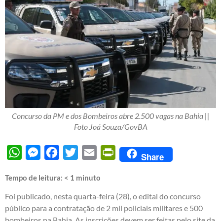
Concurso da PM e dos Bombeiros abre 2.500 vagas na Bahia ||
Foto Joá Souza/GovBA
WhatsApp
Messenger
Facebook
Twitter
Email
PrintFriendly
Share
Tempo de leitura:
< 1
minuto
Foi publicado, nesta quarta-feira (28), o edital do concurso
público para a contratação de 2 mil policiais militares e 500
bombeiros na Bahia. As inscrições devem ser feitas pelo site da