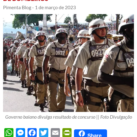
Pimenta Blog -
1 de março de 2023
Governo baiano divulga resultado de concurso || Foto Divulgação
WhatsApp
Messenger
Facebook
Twitter
Email
PrintFriendly
Share