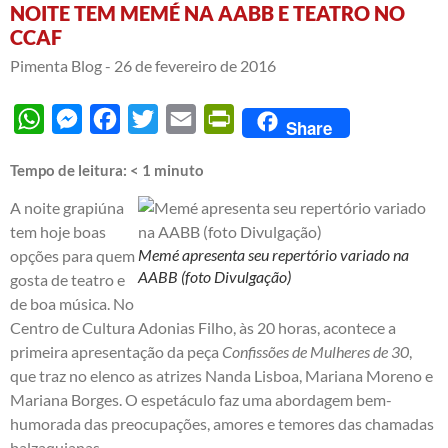
NOITE TEM MEMÉ NA AABB E TEATRO NO
CCAF
Pimenta Blog -
26 de fevereiro de 2016
WhatsApp
Messenger
Facebook
Twitter
Email
PrintFriendly
Share
Tempo de leitura:
< 1
minuto
A noite grapiúna
tem hoje boas
Memé apresenta seu repertório variado na
opções para quem
AABB (foto Divulgação)
gosta de teatro e
de boa música. No
Centro de Cultura Adonias Filho, às 20 horas, acontece a
primeira apresentação da peça
Confissões de Mulheres de 30
,
que traz no elenco as atrizes Nanda Lisboa, Mariana Moreno e
Mariana Borges. O espetáculo faz uma abordagem bem-
humorada das preocupações, amores e temores das chamadas
balzaquianas.