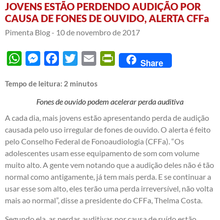
JOVENS ESTÃO PERDENDO AUDIÇÃO POR
CAUSA DE FONES DE OUVIDO, ALERTA CFFa
Pimenta Blog -
10 de novembro de 2017
WhatsApp
Messenger
Facebook
Twitter
Email
PrintFriendly
Share
Tempo de leitura:
2
minutos
Fones de ouvido podem acelerar perda auditiva
A cada dia, mais jovens estão apresentando perda de audição
causada pelo uso irregular de fones de ouvido. O alerta é feito
pelo Conselho Federal de Fonoaudiologia (CFFa). “Os
adolescentes usam esse equipamento de som com volume
muito alto. A gente vem notando que a audição deles não é tão
normal como antigamente, já tem mais perda. E se continuar a
usar esse som alto, eles terão uma perda irreversível, não volta
mais ao normal”, disse a presidente do CFFa, Thelma Costa.
Segundo ela, as perdas auditivas por causa de ruído estão