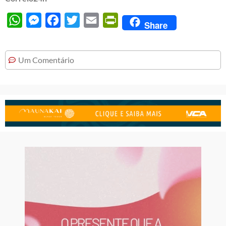
WhatsApp
Messenger
Facebook
Twitter
Email
PrintFriendly
Share
Um Comentário