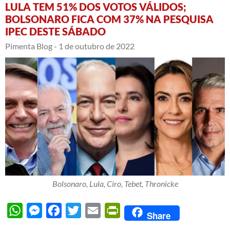
LULA TEM 51% DOS VOTOS VÁLIDOS;
BOLSONARO FICA COM 37% NA PESQUISA
IPEC DESTE SÁBADO
Pimenta Blog -
1 de outubro de 2022
Bolsonaro, Lula, Ciro, Tebet, Thronicke
WhatsApp
Messenger
Facebook
Twitter
Email
PrintFriendly
Share