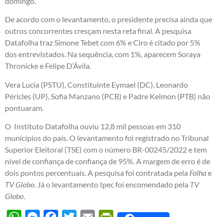
domingo.
De acordo com o levantamento, o presidente precisa ainda que
outros concorrentes cresçam nesta reta final. A pesquisa
Datafolha traz Simone Tebet com 6% e Ciro é citado por 5%
dos entrevistados. Na sequência, com 1%, aparecem Soraya
Thronicke e Felipe D’Ávila.
Vera Lucia (PSTU), Constituinte Eymael (DC), Leonardo
Péricles (UP), Sofia Manzano (PCB) e Padre Kelmon (PTB) não
pontuaram.
O Instituto Datafolha ouviu 12,8 mil pessoas em 310
municípios do país. O levantamento foi registrado no Tribunal
Superior Eleitoral (TSE) com o número BR-00245/2022 e tem
nível de confiança de confiança de 95%. A margem de erro é de
dois pontos percentuais. A pesquisa foi contratada pela
Folha
e
TV Globo
. Já o levantamento Ipec foi encomendado pela
TV
Globo
.
WhatsApp
Messenger
Facebook
Twitter
Email
PrintFriendly