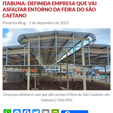
ITABUNA: DEFINIDA EMPRESA QUE VAI
ASFALTAR ENTORNO DA FEIRA DO SÃO
CAETANO
Pimenta Blog -
1 de dezembro de 2025
Empresa asfaltará ruas que dão acesso à Feira do São Caetano, em
Itabuna || Foto PMI
WhatsApp
Messenger
Facebook
Twitter
Email
PrintFriendly