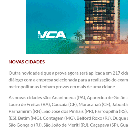
NOVAS CIDADES
Outra novidade é que a prova agora será aplicada em 217 ci
diálogo com a empresa selecionada para a realização do exame
metropolitanas tenham provas em mais de uma cidade.
As novas cidades são: Ananindeua (PA), Aparecida de Goiâni
Lauro de Freitas (BA), Caucaia (CE), Maracanaú (CE), Jaboatã
Parnamirim (RN), São José dos Pinhais (PR), Farroupilha (RS), 
(ES), Betim (MG), Contagem (MG), Belford Roxo (RJ), Duque de
São Gonçalo (RJ), São João de Meriti (RJ), Caçapava (SP), Guar