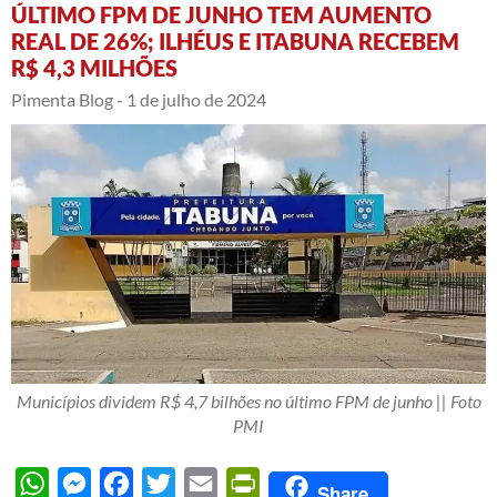
ÚLTIMO FPM DE JUNHO TEM AUMENTO
REAL DE 26%; ILHÉUS E ITABUNA RECEBEM
R$ 4,3 MILHÕES
Pimenta Blog -
1 de julho de 2024
Municípios dividem R$ 4,7 bilhões no último FPM de junho || Foto
PMI
WhatsApp
Messenger
Facebook
Twitter
Email
PrintFriendly
Share