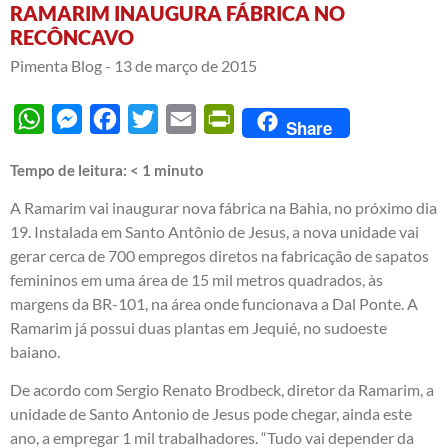
RAMARIM INAUGURA FÁBRICA NO
RECÔNCAVO
Pimenta Blog -
13 de março de 2015
WhatsApp
Messenger
Facebook
Twitter
Email
PrintFriendly
Share
Tempo de leitura:
< 1
minuto
A Ramarim vai inaugurar nova fábrica na Bahia, no próximo dia
19. Instalada em Santo Antônio de Jesus, a nova unidade vai
gerar cerca de 700 empregos diretos na fabricação de sapatos
femininos em uma área de 15 mil metros quadrados, às
margens da BR-101, na área onde funcionava a Dal Ponte. A
Ramarim já possui duas plantas em Jequié, no sudoeste
baiano.
De acordo com Sergio Renato Brodbeck, diretor da Ramarim, a
unidade de Santo Antonio de Jesus pode chegar, ainda este
ano, a empregar 1 mil trabalhadores. “Tudo vai depender da