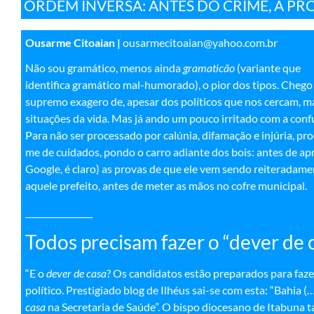
ORDEM INVERSA: ANTES DO CRIME, A PR
Ousarme Citoaian |
ousarmecitoaian@yahoo.com.br
Não sou gramático, menos ainda
gramaticão
(variante que
identifica gramático mal-humorado), o pior dos tipos. Chego
supremo exagero de, apesar dos políticos que nos cercam, m
situações da vida. Mas já ando um pouco irritado com a con
Para não ser processado por calúnia, difamação e injúria, p
me de cuidados, pondo o carro adiante dos bois: antes de ap
Google, é claro) as provas de que ele vem sendo reiteradame
aquele prefeito, antes de meter as mãos no cofre municipal.
________________
Todos precisam fazer o “dever de 
“E o
dever de casa
? Os candidatos estão preparados para faz
político. Prestigiado blog de Ilhéus sai-se com esta: “Bahia 
casa
na Secretaria de Saúde”. O bispo diocesano de Itabuna t