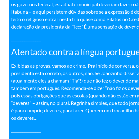
os governos federal, estadual e municipal deveriam fazer o
d
Itabuna – e aqui persistem dúvidas sobre se a expressão é do
feito o religioso entrar nesta fria quase como Pilatos no Cr
declaração da presidenta da Ficc: “É uma sensação de
dever 
________________
Atentado contra a língua portugu
Exibidas as provas, vamos ao crime. Pra início de conversa, o
presidenta está correto, os outros, não. Se Joãozinho disser 
(atualmente eles a chamam “Tia”!) que não fez o dever de ma
também em português. Recomenda-se dizer “não fiz os deveres
pois essas obrigações que as escolas (quando não estão e
“deveres” – assim, no plural. Regrinha simples, que todo jor
é para cumprir; deveres, para fazer. Querem um trocadilho 
os deveres…
________________