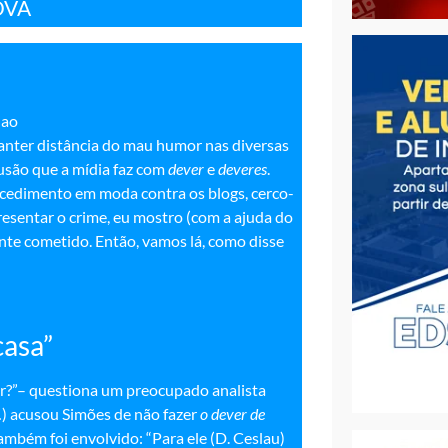
OVA
 ao
anter distância do mau humor nas diversas
fusão que a mídia faz com
dever
e
deveres
.
rocedimento em moda contra os blogs, cerco-
resentar o crime, eu mostro (com a ajuda do
nte cometido. Então, vamos lá, como disse
casa”
er?”– questiona um preocupado analista
(…) acusou Simões de não fazer
o dever de
ambém foi envolvido: “Para ele (D. Ceslau)