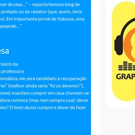
ever de casa
…” – reporta famoso blog de
 prelado ou do redator (que, assim, teria
edo). Em importante jornal de Itabuna, uma
cumprido
…”
esa
 texto da
à professora
temática, ele será candidato à recuperação
” (melhor ainda seria “fiz os deveres!”),
m greve) mandam cumprir em casa chamam-se
nalista conhece (mas nem sempre usa): dever
bobo? O bom aluno cumpre o dever de fazer