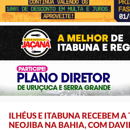
ILHÉUS E ITABUNA RECEBEM 
NEOJIBA NA BAHIA, COM DAVI