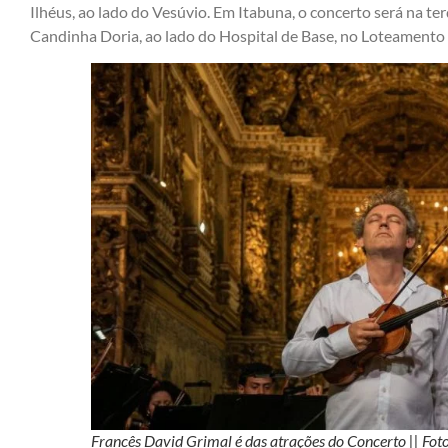
Ilhéus, ao lado do Vesúvio. Em Itabuna, o concerto será na ter
Candinha Doria, ao lado do Hospital de Base, no Loteamento
Francês David Grimal é das atrações do Concerto || Fo