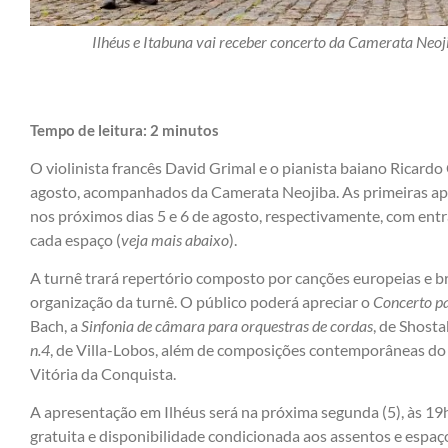
Ilhéus e Itabuna vai receber concerto da Camerata Neo
Tempo de leitura:
2
minutos
O violinista francês David Grimal e o pianista baiano Ricardo
agosto, acompanhados da Camerata Neojiba. As primeiras apr
nos próximos dias 5 e 6 de agosto, respectivamente, com entr
cada espaço (
veja mais abaixo
).
A turnê trará repertório composto por canções europeias e bra
organização da turnê. O público poderá apreciar o
Concerto pa
Bach, a
Sinfonia de câmara para orquestras de cordas
, de Shosta
n.4
, de Villa-Lobos, além de composições contemporâneas do 
Vitória da Conquista.
A apresentação em Ilhéus será na próxima segunda (5), às 19
gratuita e disponibilidade condicionada aos assentos e espaço