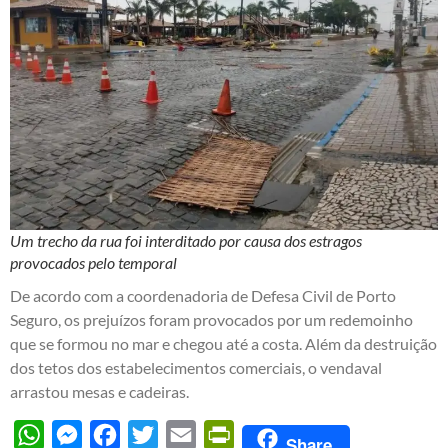
Um trecho da rua foi interditado por causa dos estragos
provocados pelo temporal
De acordo com a coordenadoria de Defesa Civil de Porto
Seguro, os prejuízos foram provocados por um redemoinho
que se formou no mar e chegou até a costa. Além da destruição
dos tetos dos estabelecimentos comerciais, o vendaval
arrastou mesas e cadeiras.
WhatsApp
Messenger
Facebook
Twitter
Email
PrintFriendly
Share