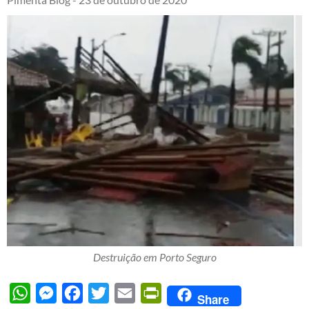
Destruição em Porto Seguro
WhatsApp
Messenger
Facebook
Twitter
Email
PrintFriendly
Share