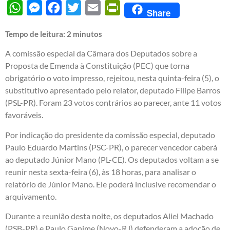
WhatsApp
Messenger
Facebook
Twitter
Email
PrintFriendly
Share
Tempo de leitura:
2
minutos
A comissão especial da Câmara dos Deputados sobre a
Proposta de Emenda à Constituição (PEC) que torna
obrigatório o voto impresso, rejeitou, nesta quinta-feira (5), o
substitutivo apresentado pelo relator, deputado Filipe Barros
(PSL-PR). Foram 23 votos contrários ao parecer, ante 11 votos
favoráveis.
Por indicação do presidente da comissão especial, deputado
Paulo Eduardo Martins (PSC-PR), o parecer vencedor caberá
ao deputado Júnior Mano (PL-CE). Os deputados voltam a se
reunir nesta sexta-feira (6), às 18 horas, para analisar o
relatório de Júnior Mano. Ele poderá inclusive recomendar o
arquivamento.
Durante a reunião desta noite, os deputados Aliel Machado
(PSB-PR) e Paulo Ganime (Novo-RJ) defenderam a adoção de