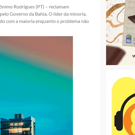
rônimo Rodrigues (PT) – reclamam
lo Governo da Bahia. O líder da minoria,
rdo com a maioria enquanto o problema não