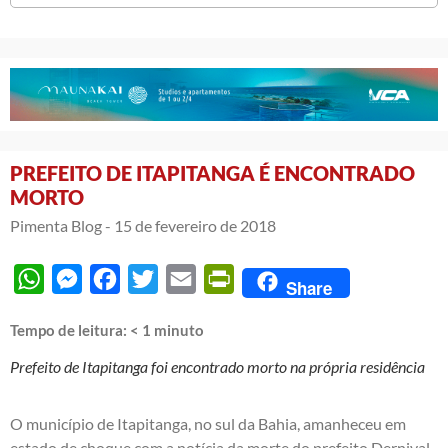
PREFEITO DE ITAPITANGA É ENCONTRADO
MORTO
Pimenta Blog -
15 de fevereiro de 2018
WhatsApp
Messenger
Facebook
Twitter
Email
PrintFriendly
Share
Tempo de leitura:
< 1
minuto
Prefeito de Itapitanga foi encontrado morto na própria residência
O município de Itapitanga, no sul da Bahia, amanheceu em
estado de choque com a notícia da morte do prefeito Dernival