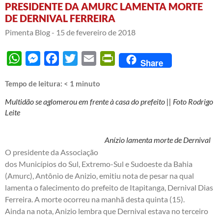
PRESIDENTE DA AMURC LAMENTA MORTE
DE DERNIVAL FERREIRA
Pimenta Blog -
15 de fevereiro de 2018
WhatsApp
Messenger
Facebook
Twitter
Email
PrintFriendly
Share
Tempo de leitura:
< 1
minuto
Multidão se aglomerou em frente à casa do prefeito || Foto Rodrigo
Leite
Anízio lamenta morte de Dernival
O presidente da Associação
dos Municípios do Sul, Extremo-Sul e Sudoeste da Bahia
(Amurc), Antônio de Anizio, emitiu nota de pesar na qual
lamenta o falecimento do prefeito de Itapitanga, Dernival Dias
Ferreira. A morte ocorreu na manhã desta quinta (15).
Ainda na nota, Anizio lembra que Dernival estava no terceiro