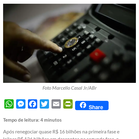
Foto Marcello Casal Jr/ABr
WhatsApp
Messenger
Facebook
Twitter
Email
PrintFriendly
Share
Tempo de leitura:
4
minutos
Após renegociar quase R$ 16 bilhões na primeira fase e
leiloar R$ 126 bilhões em descontos na segunda fase, o