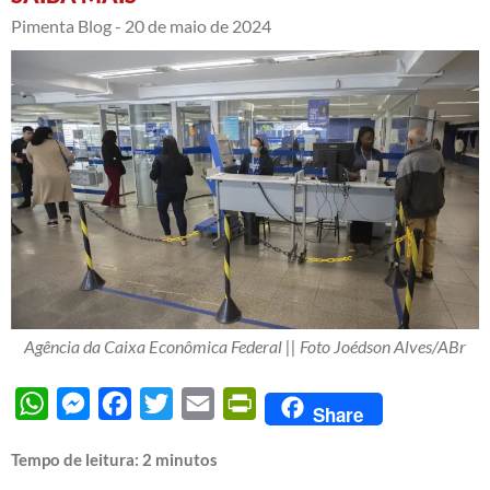
Pimenta Blog -
20 de maio de 2024
Agência da Caixa Econômica Federal || Foto Joédson Alves/ABr
WhatsApp
Messenger
Facebook
Twitter
Email
PrintFriendly
Share
Tempo de leitura:
2
minutos