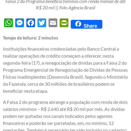
Faixa 2 do Programa beneficia famílias com renda mensal de até
R$ 20 mil || Foto Agência Brasil
WhatsApp
Messenger
Facebook
Twitter
Email
PrintFriendly
Share
Tempo de leitura:
2
minutos
Instituições financeiras credenciadas pelo Banco Central a
realizar operações de crédito começam a oferecer, nesta
segunda-feira (17), a renegociação de dívidas para a Faixa 2 do
Programa Emergencial de Renegociação de Dívidas de Pessoas
Físicas Inadimplentes (Desenrola Brasil). Segundo o Ministério
da Fazenda, cerca de 30 milhões de brasileiros podem se
beneficiar nesta etapa.
A Faixa 2 do programa abrange a população com renda de dois
salários mínimos – R$ 2.640 até R$ 20 mil por mês. As dívidas
podem ser quitadas nos canais indicados pelos agentes
financeiros e poderão ser parceladas, em, no mínimo, 12
prestações. Também é necessário ter sido incluído no cadastro