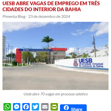
UESB ABRE VAGAS DE EMPREGO EM TRÊS
CIDADES DO INTERIOR DA BAHIA
Pimenta Blog -
23 de dezembro de 2024
Uesb abre 70 vagas em processo seletivo
WhatsApp
Messenger
Facebook
Twitter
Email
PrintFriendly
Share