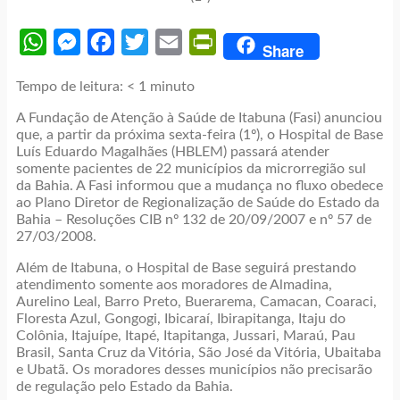
WhatsApp
Messenger
Facebook
Twitter
Email
PrintFriendly
Share
Tempo de leitura:
< 1
minuto
A Fundação de Atenção à Saúde de Itabuna (Fasi) anunciou
que, a partir da próxima sexta-feira (1º), o Hospital de Base
Luís Eduardo Magalhães (HBLEM) passará atender
somente pacientes de 22 municípios da microrregião sul
da Bahia. A Fasi informou que a mudança no fluxo obedece
ao Plano Diretor de Regionalização de Saúde do Estado da
Bahia – Resoluções CIB nº 132 de 20/09/2007 e nº 57 de
27/03/2008.
Além de Itabuna, o Hospital de Base seguirá prestando
atendimento somente aos moradores de Almadina,
Aurelino Leal, Barro Preto, Buerarema, Camacan, Coaraci,
Floresta Azul, Gongogi, Ibicaraí, Ibirapitanga, Itaju do
Colônia, Itajuípe, Itapé, Itapitanga, Jussari, Maraú, Pau
Brasil, Santa Cruz da Vitória, São José da Vitória, Ubaitaba
e Ubatã. Os moradores desses municípios não precisarão
de regulação pelo Estado da Bahia.