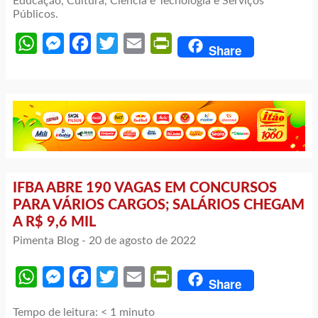
Educação, Cultura, Ciência e Tecnologia e Serviços
Públicos.
WhatsApp
Messenger
Facebook
Twitter
Email
PrintFriendly
Share
IFBA ABRE 190 VAGAS EM CONCURSOS
PARA VÁRIOS CARGOS; SALÁRIOS CHEGAM
A R$ 9,6 MIL
Pimenta Blog -
20 de agosto de 2022
WhatsApp
Messenger
Facebook
Twitter
Email
PrintFriendly
Share
Tempo de leitura:
< 1
minuto