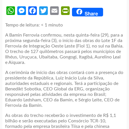
WhatsApp
Messenger
Facebook
Twitter
Email
PrintFriendly
Share
Tempo de leitura:
< 1
minuto
A Bamin Ferrovia confirmou, nesta quinta-feira (29), para a
próxima segunda-feira (3), o início das obras do Lote 1F da
Ferrovia de Integração Oeste Leste (Fiol 1), no sul na Bahia.
O trecho de 127 quilômetros passará pelos municípios de
Ilhéus, Uruçuca, Ubaitaba, Gongogi, Itagibá, Aurelino Leal
e Aiquara.
A cerimônia de início das obras contará com a presença do
presidente da República, Luiz Inácio Lula da Silva,
autoridades estaduais e regionais. Terá a participação de
Benedikt Sobotka, CEO Global da ERG, organização
responsável pelas atividades da empresa no Brasil;
Eduardo Ledsham, CEO da Bamin, e Sérgio Leite, CEO de
Ferrovia da Bamin.
As obras do trecho receberão o investimento de R$ 1,1
bilhão e serão executadas pelo Consórcio TCR-10,
formado pela empresa brasileira Tiisa e pela chinesa