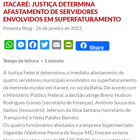
ITACARÉ: JUSTIÇA DETERMINA
AFASTAMENTO DE SERVIDORES
ENVOLVIDOS EM SUPERFATURAMENTO
Pimenta Blog -
26 de janeiro de 2012
WhatsApp
Messenger
Facebook
Twitter
Email
PrintFriendly
Share
Tempo de leitura:
< 1
minuto
A Justiça Federal determinou o imediato afastamento de
quatro servidores municipais envolvidos no superfaturamento
da merenda escolar em Itacaré, no sul da Bahia. De acordo com
o Ministério Público Federal, a decisão atinge Breno Hudson
Rodrigues Gomes (secretário de Finanças), Antônio Souza dos
Santos (tesoureiro), Jeferson da Silva Santana (secretário de
Transporte) e Neila Palafoz Barreto.
Os quatro funcionários afastados e a empresa Supermercado
Gigantão (Valdirene Pereira de Souza-ME) tiveram os bens
bloqueados até o valor de R$ 120.700,00. Nas investigações,