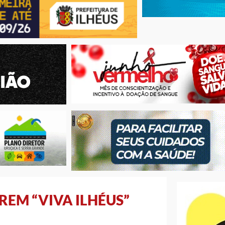
REM “VIVA ILHÉUS”