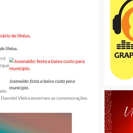
de Ilhéus.
rró
arque
Josenaldo: festa a baixo custo para
município.
ado.
e Danniel Vieira encerram as comemorações