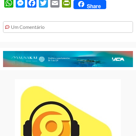
WhatsApp
Messenger
Facebook
Twitter
Email
PrintFriendly
Share
Um Comentário