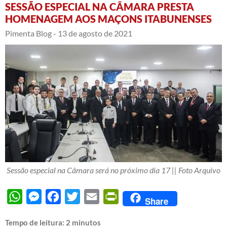
SESSÃO ESPECIAL NA CÂMARA PRESTA
HOMENAGEM AOS MAÇONS ITABUNENSES
Pimenta Blog -
13 de agosto de 2021
Sessão especial na Câmara será no próximo dia 17 || Foto Arquivo
WhatsApp
Messenger
Facebook
Twitter
Email
PrintFriendly
Share
Tempo de leitura:
2
minutos