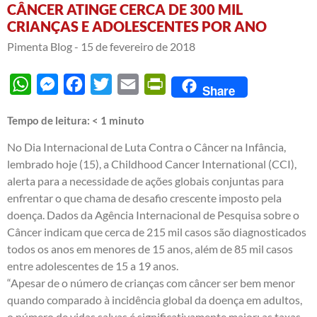
CÂNCER ATINGE CERCA DE 300 MIL
CRIANÇAS E ADOLESCENTES POR ANO
Pimenta Blog -
15 de fevereiro de 2018
WhatsApp
Messenger
Facebook
Twitter
Email
PrintFriendly
Share
Tempo de leitura:
< 1
minuto
No Dia Internacional de Luta Contra o Câncer na Infância,
lembrado hoje (15), a Childhood Cancer International (CCI),
alerta para a necessidade de ações globais conjuntas para
enfrentar o que chama de desafio crescente imposto pela
doença. Dados da Agência Internacional de Pesquisa sobre o
Câncer indicam que cerca de 215 mil casos são diagnosticados
todos os anos em menores de 15 anos, além de 85 mil casos
entre adolescentes de 15 a 19 anos.
“Apesar de o número de crianças com câncer ser bem menor
quando comparado à incidência global da doença em adultos,
o número de vidas salvas é significativamente maior: as taxas