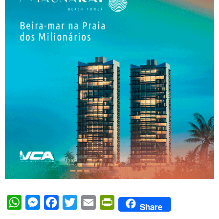
WhatsApp
Messenger
Facebook
Twitter
Email
PrintFriendly
Share