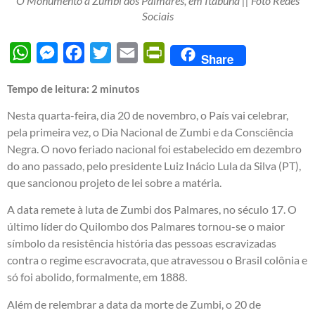
O Monumento a Zumbi dos Palmares, em Itabuna || Foto Redes
Sociais
WhatsApp
Messenger
Facebook
Twitter
Email
PrintFriendly
Share
Tempo de leitura:
2
minutos
Nesta quarta-feira, dia 20 de novembro, o País vai celebrar,
pela primeira vez, o Dia Nacional de Zumbi e da Consciência
Negra. O novo feriado nacional foi estabelecido em dezembro
do ano passado, pelo presidente Luiz Inácio Lula da Silva (PT),
que sancionou projeto de lei sobre a matéria.
A data remete à luta de Zumbi dos Palmares, no século 17. O
último líder do Quilombo dos Palmares tornou-se o maior
símbolo da resistência história das pessoas escravizadas
contra o regime escravocrata, que atravessou o Brasil colônia e
só foi abolido, formalmente, em 1888.
Além de relembrar a data da morte de Zumbi, o 20 de