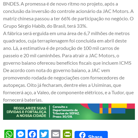
BNDES. A promessa é de novo ritmo no projeto, após a
conclusão da inversão do controle acionário da JAC Motors. A
matriz chinesa passou a ter 66% de participação no negócio. O
Grupo Sérgio Habib, do Brasil, terá 33%.
A fábrica será erguida em uma área de 6,7 milhões de metros
quadrados, cuja terraplenagem foi concluída em abril deste
ano. Lá, a estimativa é de produção de 100 mil carros de
passeio e 20 mil caminhões. Para atrair a JAC Motors, o
governo baiano ofereceu benefícios fiscais que incluem ICMS
De acordo com nota do governo baiano, a JAC vem
promovendo rodada de negociações com fornecedores de
autopeças. Oito já fecharam, dentre eles a Usiminas, que
fornecerá aço, a Valeo, de componente elétricos, e a Tudor, que
fornecerá baterias.
WhatsApp
Messenger
Facebook
Twitter
Email
PrintFriendly
Share