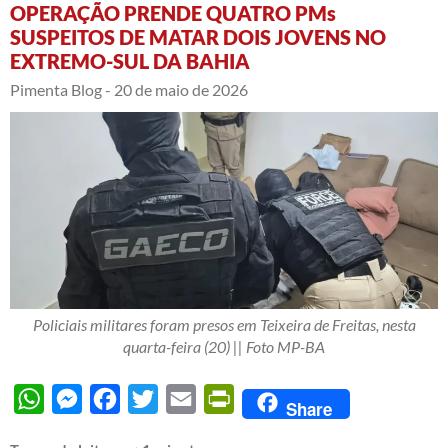
OPERAÇÃO PRENDE QUATRO PMs
SUSPEITOS DE MATAR DOIS JOVENS NO
EXTREMO-SUL DA BAHIA
Pimenta Blog -
20 de maio de 2026
Policiais militares foram presos em Teixeira de Freitas, nesta
quarta-feira (20) || Foto MP-BA
WhatsApp
Messenger
Facebook
Twitter
Email
PrintFriendly
Share