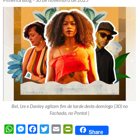
Bel, Ize e Danley agitam fim de tarde deste domingo (30) no
Fachada, no Pontal |
WhatsApp
Messenger
Facebook
Twitter
Email
PrintFriendly
Share