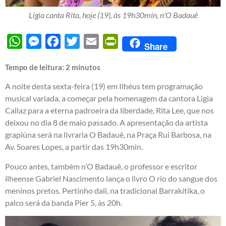
Lígia canta Rita, hoje (19), às 19h30min, n'O Badauê
WhatsApp
Messenger
Facebook
Twitter
Email
PrintFriendly
Share
Tempo de leitura:
2
minutos
A noite desta sexta-feira (19) em Ilhéus tem programação
musical variada, a começar pela homenagem da cantora Ligia
Callaz para a eterna padroeira da liberdade, Rita Lee, que nos
deixou no dia 8 de maio passado. A apresentação da artista
grapiúna será na livraria O Badauê, na Praça Rui Barbosa, na
Av. Soares Lopes, a partir das 19h30min.
Pouco antes, também n’O Badauê, o professor e escritor
ilheense Gabriel Nascimento lança o livro O rio do sangue dos
meninos pretos. Pertinho dali, na tradicional Barrakítika, o
palco será da banda Pier 5, às 20h.