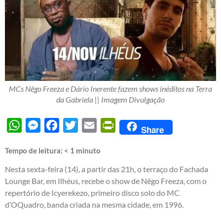
MCs Nêgo Freeza e Dário Inerente fazem shows inéditos na Terra
da Gabriela || Imagem Divulgação
WhatsApp
Messenger
Facebook
Twitter
Email
PrintFriendly
Share
Tempo de leitura:
< 1
minuto
Nesta sexta-feira (14), a partir das 21h, o terraço do Fachada
Lounge Bar, em Ilhéus, recebe o show de Nêgo Freeza, com o
repertório de Icyerekezo, primeiro disco solo do MC
d’OQuadro, banda criada na mesma cidade, em 1996.